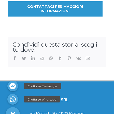
CONTATTACI PER MAGGIORI
INFORMAZIONI
Condividi questa storia, scegli
tu dove!
facebook
twitter
linkedin
reddit
whatsapp
tumblr
pinterest
vk
Email
ATTIVA SRL
via Mozart 29 - 41122 Modena