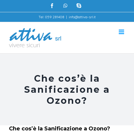
Salta
facebook
whatsapp
skype
al
Tel: 059 281408
|
info@attiva-srl.it
contenuto
Che cos’è la
Sanificazione a
Ozono?
Che cos’è la Sanificazione a Ozono?