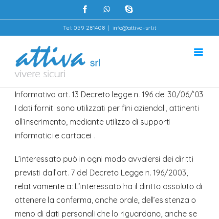
Salta
facebook
whatsapp
skype
al
Tel: 059 281408
|
info@attiva-srl.it
contenuto
Informativa art. 13 Decreto legge n. 196 del 30/06/’03
I dati forniti sono utilizzati per fini aziendali, attinenti
all’inserimento, mediante utilizzo di supporti
informatici e cartacei .
L’interessato può in ogni modo avvalersi dei diritti
previsti dall’art. 7 del Decreto Legge n. 196/2003,
relativamente a: L’interessato ha il diritto assoluto di
ottenere la conferma, anche orale, dell’esistenza o
meno di dati personali che lo riguardano, anche se