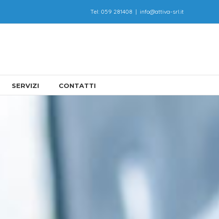
Tel: 059 281408
|
info@attiva-srl.it
SERVIZI
CONTATTI